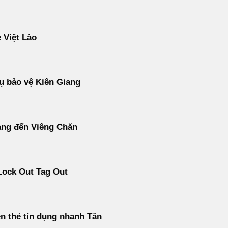
 Việt Lào
ụ bảo vệ Kiên Giang
àng đến Viêng Chăn
Lock Out Tag Out
ền thẻ tín dụng nhanh Tân