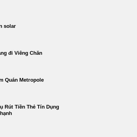
n solar
ng đi Viêng Chăn
m Quán Metropole
ụ Rút Tiền Thẻ Tín Dụng
Thạnh