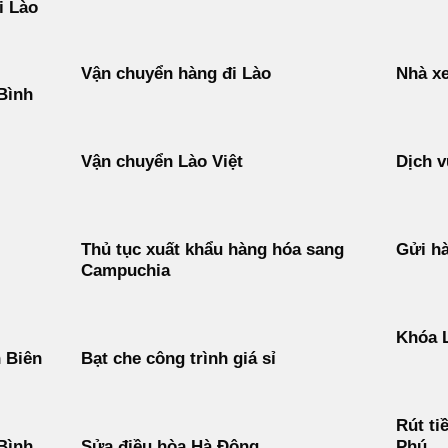
i Lào
Vận chuyển hàng đi Lào
Nhà xe
Bình
Vận chuyển Lào Việt
Dịch v
Thủ tục xuất khẩu hàng hóa sang
Gửi h
Campuchia
Khóa 
n Biên
Bạt che công trình giá sỉ
Rút ti
 Bình
Sửa điều hòa Hà Đông
Phú